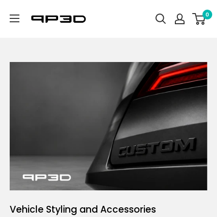
Skip
PP3D
0
to
content
Vehicle Styling and Accessories