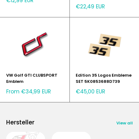
€12,99 EUR
price
Sale
€22,49 EUR
price
VW Golf GTI CLUBSPORT
Edition 35 Logos Embleme
Emblem
SET 5K0853688D739
Sale
Sale
From €34,99 EUR
€45,00 EUR
price
price
Hersteller
View all