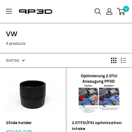
Skip
PP3D
0
to
content
VW
4 products
Sort by
2Side holder
2.0TFSI/FSI optimization
intake
Sale