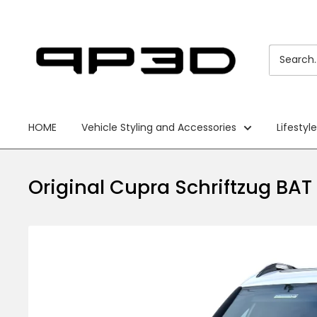
Skip
PP3D
to
content
HOME
Vehicle Styling and Accessories
Lifestyl
Original Cupra Schriftzug BA