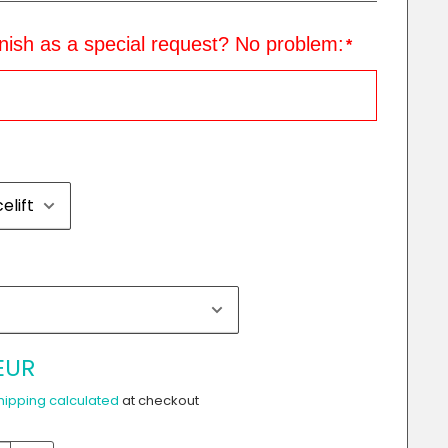
inish as a special request? No problem:
*
EUR
hipping calculated
at checkout