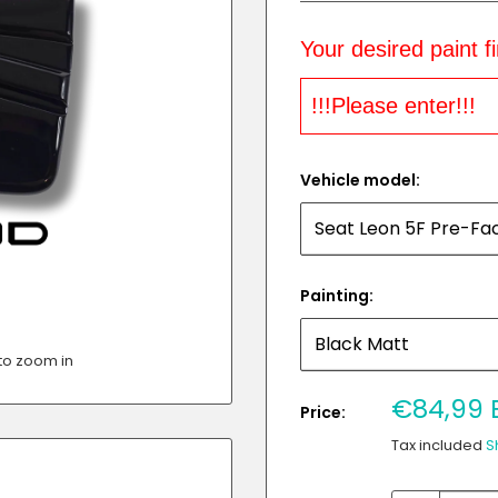
Your desired paint f
Vehicle model:
Painting:
to zoom in
Sale
€84,99 
Price:
price
Tax included
S