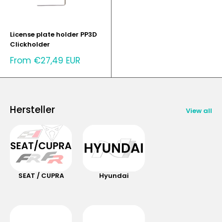
License plate holder PP3D
Clickholder
Sale
From €27,49 EUR
price
Hersteller
View all
SEAT / CUPRA
Hyundai