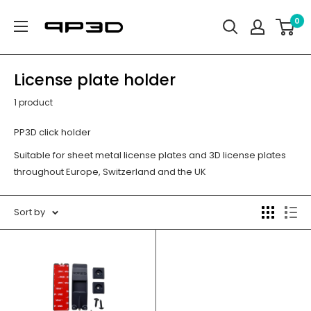
Skip
PP3D
0
to
content
License plate holder
1 product
PP3D click holder
Suitable for sheet metal license plates and 3D license plates
throughout Europe, Switzerland and the UK
Sort by